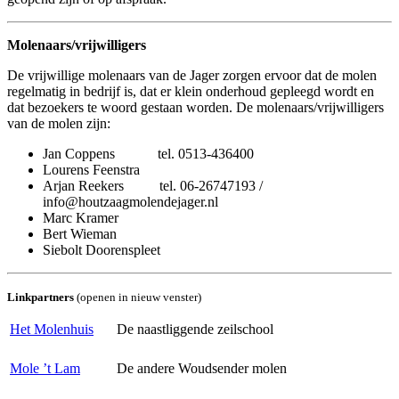
Molenaars/vrijwilligers
De vrijwillige molenaars van de Jager zorgen ervoor dat de molen
regelmatig in bedrijf is, dat er klein onderhoud gepleegd wordt en
dat bezoekers te woord gestaan worden. De molenaars/vrijwilligers
van de molen zijn:
Jan Coppens tel. 0513-436400
Lourens Feenstra
Arjan Reekers tel. 06-26747193 /
info@houtzaagmolendejager.nl
Marc Kramer
Bert Wieman
Siebolt Doorenspleet
Linkpartners
(openen in nieuw venster)
Het Molenhuis
De naastliggende zeilschool
Mole ’t Lam
De andere Woudsender molen