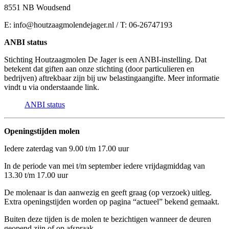
8551 NB Woudsend
E: info@houtzaagmolendejager.nl / T: 06-26747193
ANBI status
Stichting Houtzaagmolen De Jager is een ANBI-instelling. Dat
betekent dat giften aan onze stichting (door particulieren en
bedrijven) aftrekbaar zijn bij uw belastingaangifte. Meer informatie
vindt u via onderstaande link.
ANBI status
Openingstijden molen
Iedere zaterdag van 9.00 t/m 17.00 uur
In de periode van mei t/m september iedere vrijdagmiddag van
13.30 t/m 17.00 uur
De molenaar is dan aanwezig en geeft graag (op verzoek) uitleg.
Extra openingstijden worden op pagina “actueel” bekend gemaakt.
Buiten deze tijden is de molen te bezichtigen wanneer de deuren
geopend zijn of op afspraak.