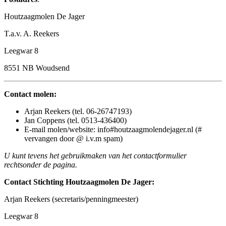
Houtzaagmolen De Jager
T.a.v. A. Reekers
Leegwar 8
8551 NB Woudsend
Contact molen:
Arjan Reekers (tel. 06-26747193)
Jan Coppens (tel. 0513-436400)
E-mail molen/website: info#houtzaagmolendejager.nl (#
vervangen door @ i.v.m spam)
U kunt tevens het gebruikmaken van het contactformulier
rechtsonder de pagina.
Contact Stichting Houtzaagmolen De Jager:
Arjan Reekers (secretaris/penningmeester)
Leegwar 8