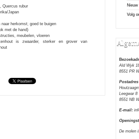
Nieuw 
, Quercus rubur
rika/Japan
Volg o
en naar herkomst; goed te buigen
ok met de hand)
tructies, meubelen, vloeren
kenhout is zwaarder, sterker en grover van
Algeme
hout
Bezoekad
Ald Wyk 1
8551 PR W
Postadres
Houtzaagm
Leegwar 8
8551 NB W
E-mail:
inf
Openingst
De molen i