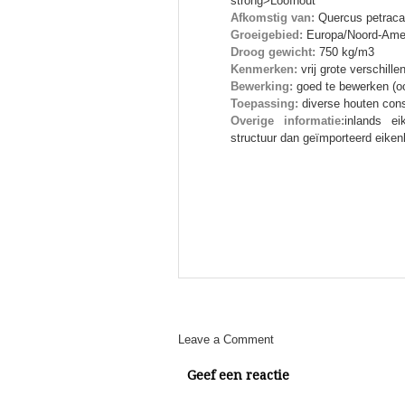
strong>Loofhout
Afkomstig van:
Quercus petraca
Groeigebied:
Europa/Noord-Ame
Droog gewicht:
750 kg/m3
Kenmerken:
vrij grote verschill
Bewerking:
goed te bewerken (o
Toepassing:
diverse houten cons
Overige informatie:
inlands ei
structuur dan geïmporteerd eiken
Leave a Comment
Geef een reactie