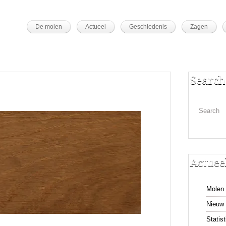
De molen
Actueel
Geschiedenis
Zagen
Search
Actuee
Molen 
Nieuw 
Statis