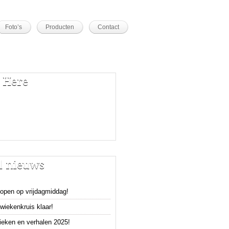
Foto’s
Producten
Contact
 Here
l nieuws
open op vrijdagmiddag!
wiekenkruis klaar!
tieken en verhalen 2025!