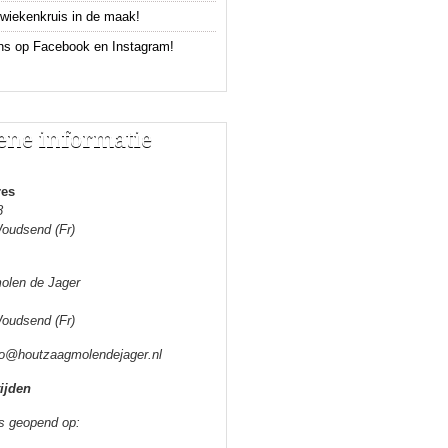
wiekenkruis in de maak!
ns op Facebook en Instagram!
ne informatie
res
8
oudsend (Fr)
olen de Jager
oudsend (Fr)
o@houtzaagmolendejager.nl
ijden
s geopend op: