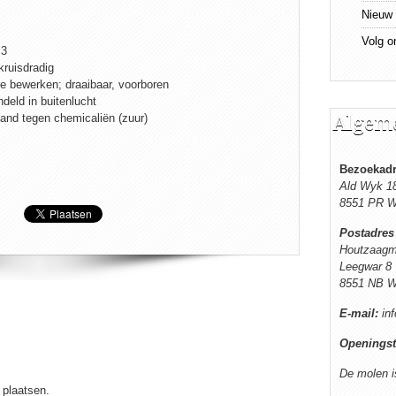
Nieuw 
Volg o
m3
kruisdradig
te bewerken; draaibaar, voorboren
eld in buitenlucht
tand tegen chemicaliën (zuur)
Algeme
Bezoekad
Ald Wyk 1
8551 PR W
Postadres
Houtzaagm
Leegwar 8
8551 NB W
E-mail:
inf
Openingst
De molen i
 plaatsen.