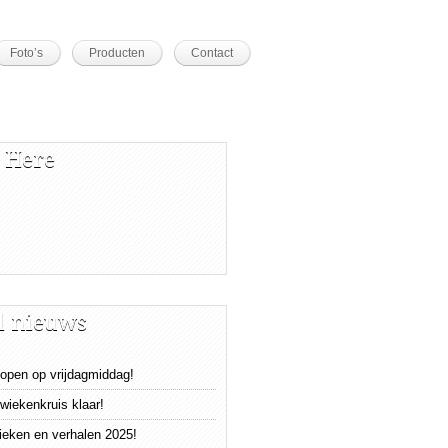
Foto’s
Producten
Contact
 Here
l nieuws
open op vrijdagmiddag!
wiekenkruis klaar!
tieken en verhalen 2025!