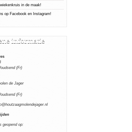
wiekenkruis in de maak!
ns op Facebook en Instagram!
ne informatie
res
8
oudsend (Fr)
olen de Jager
oudsend (Fr)
o@houtzaagmolendejager.nl
ijden
s geopend op: